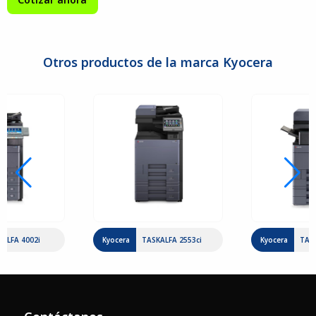
Otros productos de la marca Kyocera
KALFA 4002i
Kyocera
TASKALFA 2553ci
Kyocera
TAS