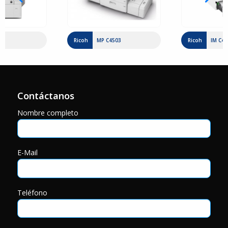
1
Ricoh
MP C4503
Ricoh
IM C40
Contáctanos
Nombre completo
E-Mail
Teléfono