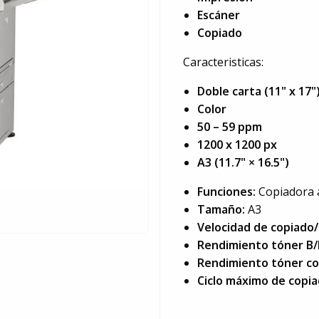
Escáner
Copiado
Caracteristicas:
Doble carta (11" x 17"
Color
50 – 59 ppm
1200 x 1200 px
A3 (11.7" × 16.5")
Funciones:
Copiadora a
Tamaño:
A3
Velocidad de copiado/
Rendimiento tóner B
Rendimiento tóner co
Ciclo máximo de copi