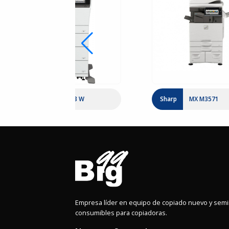
Sharp
MX C 303 W
Sharp
MX M3571
Empresa líder en equipo de copiado nuevo y sem
consumibles para copiadoras.