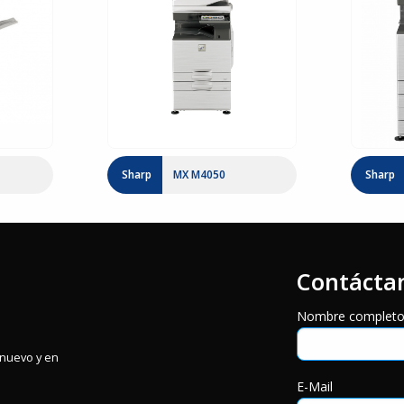
Sharp
MX M4050
Sharp
Contácta
Nombre complet
inuevo y en
E-Mail