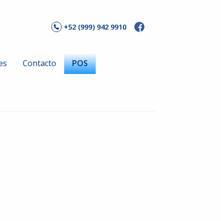
+52 (999) 942 9910
es
Contacto
POS
Ricoh
Nuevos
s
Seminuevos
rs
HP Plotters
Nuevos
s
Seminuevos