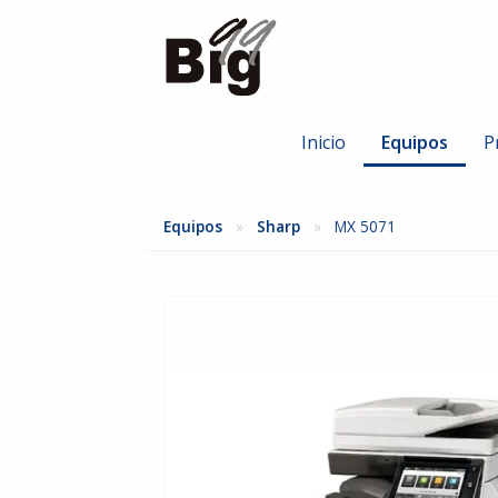
Inicio
Equipos
P
Todas las marcas
Canon
Equipos
Sharp
MX 5071
Nuevos
Nuevos
Seminuevos
Seminue
Sharp
Toshiba
Nuevos
Nuevos
Seminuevos
Seminue