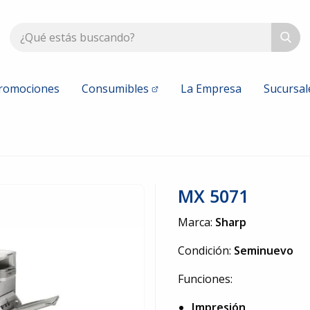
romociones
Consumibles
La Empresa
Sucursal
Konica Minolta
Kyocera
Nuevos
Nuevos
vos
Seminuevos
Seminuevo
MX 5071
Xerox
HP Printe
Marca:
Sharp
Nuevos
Nuevos
vos
Seminuevos
Seminuevo
Condición:
Seminuevo
Funciones:
Impresión