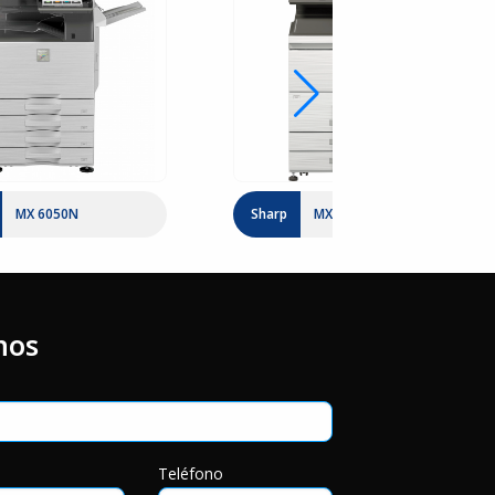
MX 6050N
Sharp
MX M7570
nos
o
Teléfono