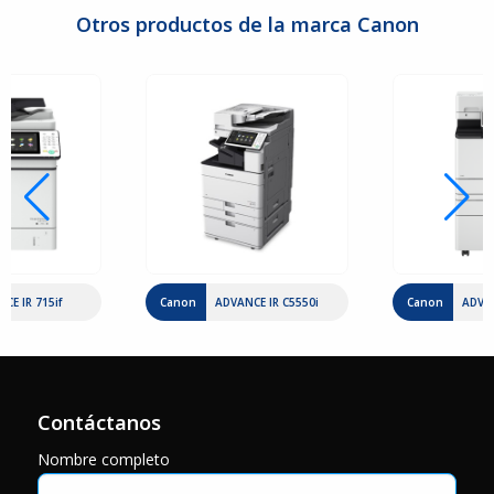
Otros productos de la marca Canon
CE IR 715if
Canon
ADVANCE IR C5550i
Canon
ADVAN
Contáctanos
Nombre completo