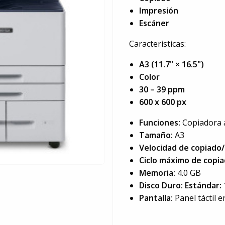
Impresión
Escáner
Caracteristicas:
A3 (11.7" × 16.5")
Color
30 – 39 ppm
600 x 600 px
Funciones:
Copiadora a
Tamaño:
A3
Velocidad de copiado/
Ciclo máximo de copi
Memoria:
4.0 GB
Disco Duro: Estándar:
Pantalla:
Panel táctil e