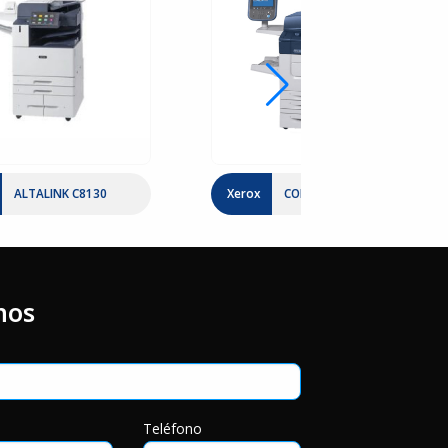
ALTALINK C8130
Xerox
COLOR C70
nos
o
Teléfono