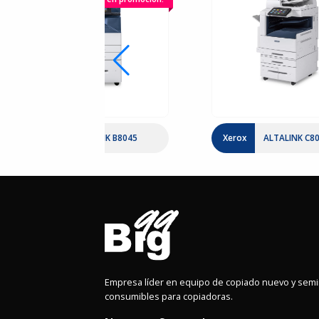
Xerox
ALTALINK B8045
Xerox
ALTALINK C8
Empresa líder en equipo de copiado nuevo y sem
consumibles para copiadoras.