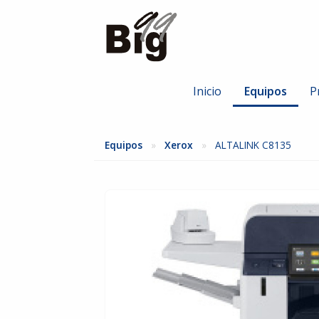
Inicio
Equipos
P
Todas las marcas
Canon
Equipos
Xerox
ALTALINK C8135
Nuevos
Nuevos
Seminuevos
Seminue
Sharp
Toshiba
Nuevos
Nuevos
Seminuevos
Seminue