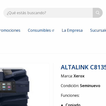
romociones
Consumibles
La Empresa
Sucursal
Konica Minolta
Kyocera
Nuevos
Nuevos
vos
Seminuevos
Seminuevo
ALTALINK C813
Xerox
HP Printe
Marca:
Xerox
Nuevos
Nuevos
vos
Seminuevos
Seminuevo
Condición:
Seminuevo
Funciones:
Copiado