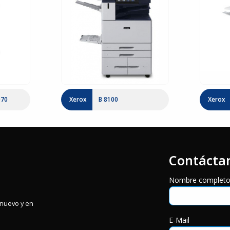
070
Xerox
B 8100
Xerox
Contácta
Nombre complet
inuevo y en
E-Mail